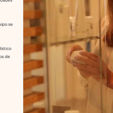
idades
uipo se
ístico
os de