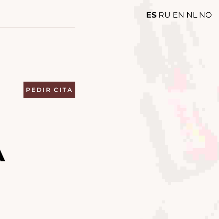
ES
RU
EN
NL
NO
PEDIR CITA
A