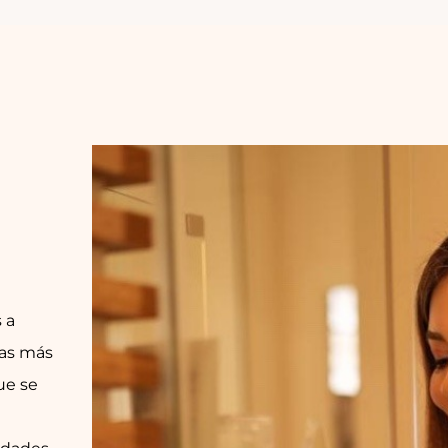
 a
cas más
ue se