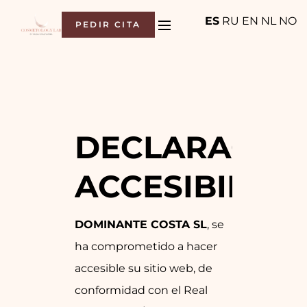
ES
RU
EN
NL
NO
PEDIR CITA
DECLARACIO
ACCESIBILID
DOMINANTE COSTA SL
, se
ha comprometido a hacer
accesible su sitio web, de
conformidad con el
Real