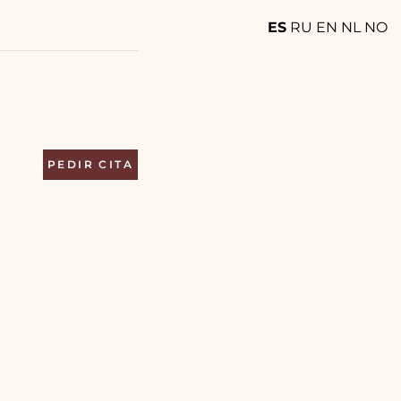
ES
RU
EN
NL
NO
PEDIR CITA