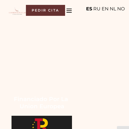
ES
RU
EN
NL
NO
PEDIR CITA
Financiado Por La 
Union Europea