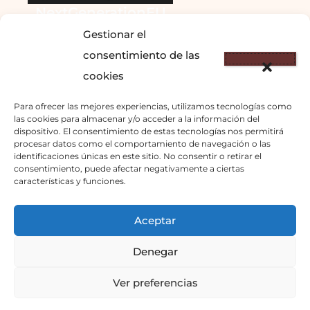
NextGenerationEU
Gestionar el
consentimiento de las
cookies
Para ofrecer las mejores experiencias, utilizamos tecnologías como
las cookies para almacenar y/o acceder a la información del
dispositivo. El consentimiento de estas tecnologías nos permitirá
© 2023 – DOMINANTE
procesar datos como el comportamiento de navegación o las
identificaciones únicas en este sitio. No consentir o retirar el
COSTA S.L.
consentimiento, puede afectar negativamente a ciertas
info@cosmolga.com
–
características y funciones.
671877303
Aceptar
Inicio
Denegar
Política de Privacidad
Ver preferencias
Avisos Legales
Declaración accesibilidad