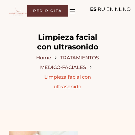
ES
RU
EN
NL
NO
PEDIR CITA
Limpieza facial
con ultrasonido
Home
TRATAMIENTOS
MÉDICO-FACIALES
Limpieza facial con
ultrasonido