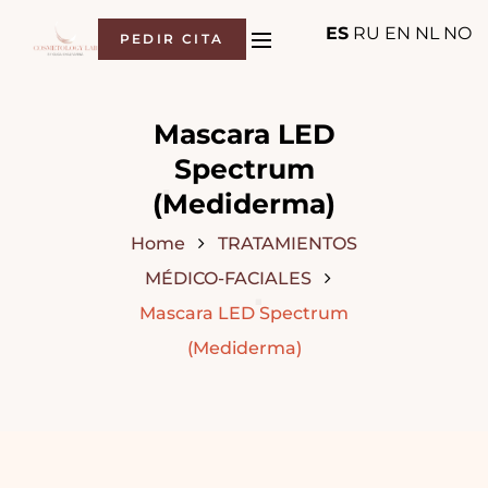
ES
RU
EN
NL
NO
PEDIR CITA
Mascara LED
Spectrum
(Mediderma)
Home
TRATAMIENTOS
MÉDICO-FACIALES
Mascara LED Spectrum
(Mediderma)