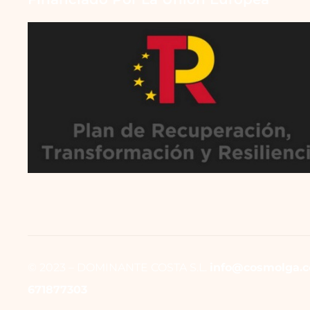
© 2023 – DOMINANTE COSTA S.L.
info@cosmolga.
671877303