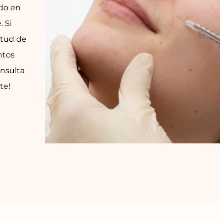
ndo en
 Si
ntud de
ntos
onsulta
te!