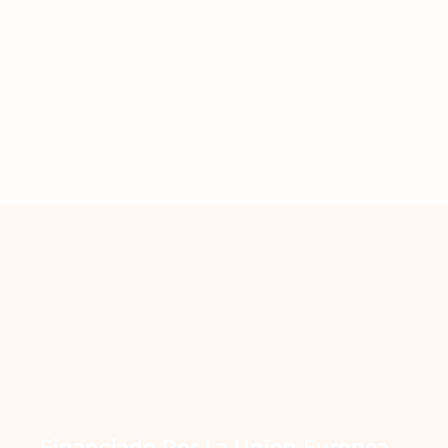
Financiado Por La Union Europea