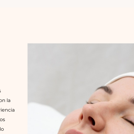
s
on la
riencia
dos
do