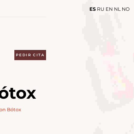
ES
RU
EN
NL
NO
PEDIR CITA
ótox
con Bótox