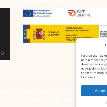
G
Para ofrecer las m
para almacenar y/o
de estas tecnolog
navegación o las id
consentimiento, p
funciones.
Acept
com
–
Inicio
Política de Privacidad
Avisos Legales
Declaración accesibilidad
P