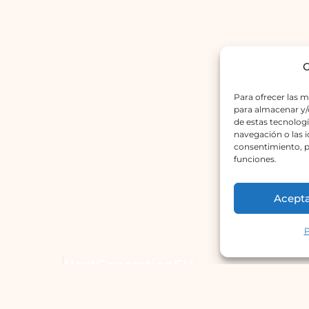
G
Para ofrecer las m
para almacenar y/o
de estas tecnolog
navegación o las id
consentimiento, p
funciones.
Acept
P
NextGenerationEU