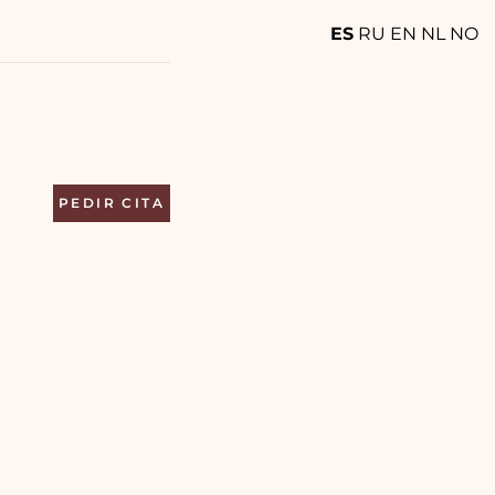
ES
RU
EN
NL
NO
PEDIR CITA