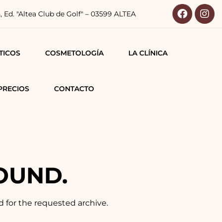
n, Ed. "Altea Club de Golf" – 03599 ALTEA
TICOS
COSMETOLOGÍA
LA CLÍNICA
CO-FACIALES
PRECIOS
CONTACTO
PORALES
LARES
OUND.
d for the requested archive.