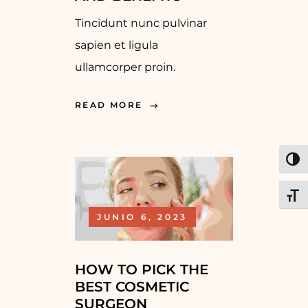
Tincidunt nunc pulvinar
sapien et ligula
ullamcorper proin.
READ MORE
ALT
ALT
JUNIO 6, 2023
HOW TO PICK THE
BEST COSMETIC
SURGEON