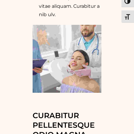
ALT
vitae aliquam. Curabitur a
nib ulv.
ALT
CURABITUR 
PELLENTESQUE 