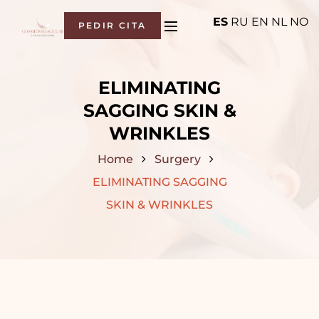
ES
RU
EN
NL
NO
PEDIR CITA
ELIMINATING
SAGGING SKIN &
WRINKLES
Home
Surgery
ELIMINATING SAGGING
SKIN & WRINKLES