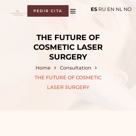
ES
RU
EN
NL
NO
PEDIR CITA
THE FUTURE OF
COSMETIC LASER
SURGERY
Home
Consultation
THE FUTURE OF COSMETIC
LASER SURGERY